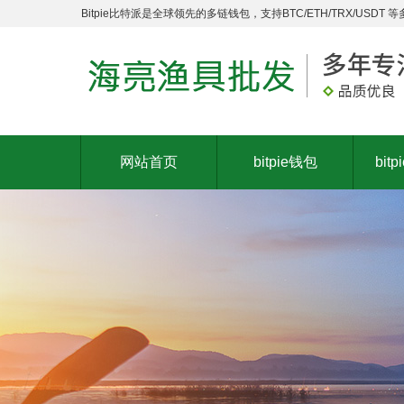
Bitpie比特派是全球领先的多链钱包，支持BTC/ETH/TRX/U
网站首页
bitpie钱包
bit