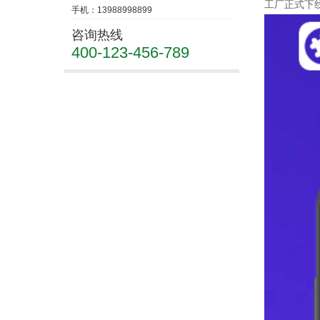
工厂正式下
手机：13988998899
咨询热线
400-123-456-789